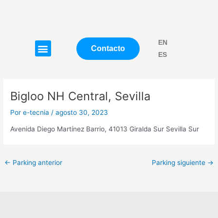
Ir
Navegación
al
de
contenido
entradas
EN
Menú
Contacto
ES
Bigloo NH Central, Sevilla
Por
e-tecnia
/
agosto 30, 2023
Avenida Diego Martínez Barrio, 41013 Giralda Sur Sevilla Sur
←
Parking anterior
Parking siguiente
→