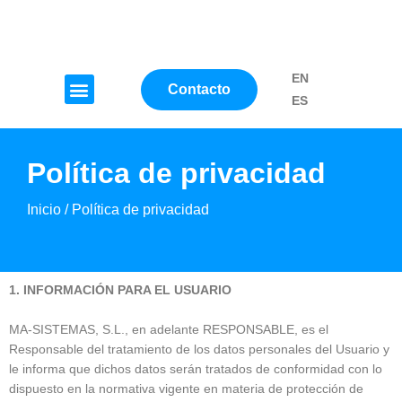
Ir
al
contenido
EN
Menú
Contacto
ES
Política de privacidad
Inicio
/
Política de privacidad
1. INFORMACIÓN PARA EL USUARIO
MA-SISTEMAS, S.L.
, en adelante RESPONSABLE, es el
Responsable del tratamiento de los datos personales del Usuario y
le informa que dichos datos serán tratados de conformidad con lo
dispuesto en la normativa vigente en materia de protección de